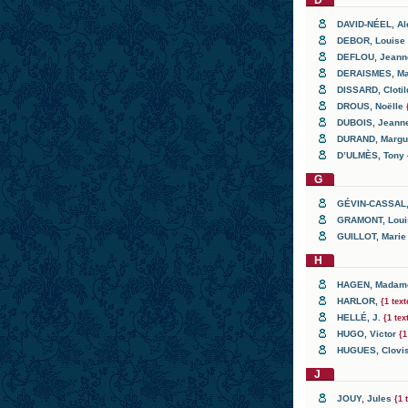
D
DAVID-NÉEL
, A
DEBOR
, Louise
DEFLOU
, Jean
DERAISMES
, M
DISSARD
, Cloti
DROUS
, Noëlle
DUBOIS
, Jean
DURAND
, Margu
D’ULMÈS
, Tony
G
GÉVIN-CASSAL
GRAMONT
, Lou
GUILLOT
, Mari
H
HAGEN
, Mada
HARLOR
,
{1 text
HELLÉ
, J.
{1 tex
HUGO
, Victor
{1
HUGUES
, Clovi
J
JOUY
, Jules
{1 