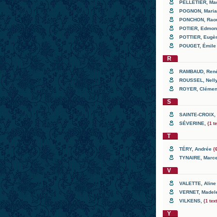
PELLETIER
, Ma
POGNON
, Mari
PONCHON
, Rao
POTIER
, Edmo
POTTIER
, Eug
POUGET
, Émil
R
RAMBAUD
, Re
ROUSSEL
, Nel
ROYER
, Cléme
S
SAINTE-CROIX
,
SÉVERINE
,
{1 t
T
TÉRY
, Andrée
{
TYNAIRE
, Marc
V
VALETTE
, Alin
VERNET
, Madel
VILKENS
,
{1 tex
Y