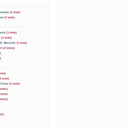
aroline
{1 texte}
ton
{1 texte}
Marie
{1 texte}
c
{1 texte}
CO
, Marcelle
{1 texte}
el
{2 textes}
}
}
exte}
1 texte}
 Victor
{1 texte}
textes}
 texte}
textes}
tes}