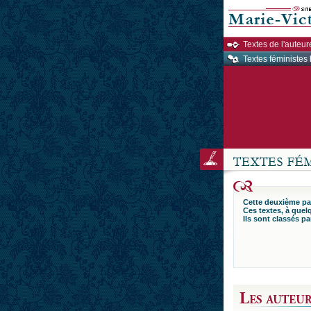
Textes de l'auteur
Textes féministes 
Cette deuxième par
Ces textes, à quel
Ils sont classés p