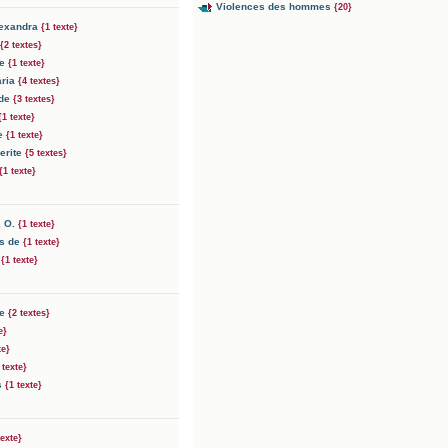
Violences des hommes
{20}
lexandra
{1 texte}
{2 textes}
ne
{1 texte}
aria
{4 textes}
lde
{3 textes}
{1 texte}
ne
{1 texte}
erite
{5 textes}
{1 texte}
, O.
{1 texte}
is de
{1 texte}
e
{1 texte}
me
{2 textes}
e}
te}
 texte}
s
{1 texte}
texte}