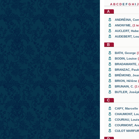
A
B
C
D
E F
G
H
I
A
ANDRÉINA
, Co
ANONYME
,
{1 te
AUCLERT
, Hube
AUDEBERT
, Lo
B
BATH
, George
{
BODIN
, Louise
BRADAMANTE
,
BRANZAC
, Pau
BRÉMOND
, Je
BRION
, Hélène
BRUNAIN
, C.
{1 
BUTLER
, José
C
CAPY
, Marcelle
CHAUMONT
, Lo
COURIAU
, Loui
COURMONT
, A
CULOT MARFUR