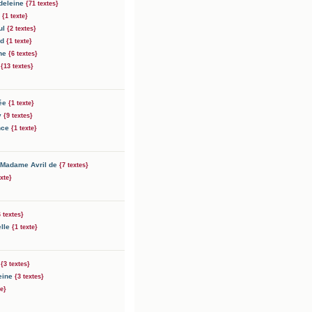
deleine
{71 textes}
a
{1 texte}
ul
{2 textes}
nd
{1 texte}
ène
{6 textes}
e
{13 textes}
née
{1 texte}
ly
{9 textes}
nce
{1 texte}
 Madame Avril de
{7 textes}
exte}
6 textes}
elle
{1 texte}
e
{3 textes}
eine
{3 textes}
te}