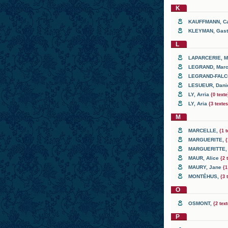
K
KAUFFMANN
, C
KLEYMAN
, Gas
L
LAPARCERIE
, 
LEGRAND
, Mar
LEGRAND-FAL
LESUEUR
, Dani
LY
, Arria
{0 texte
LY
, Aria
{3 textes
M
MARCELLE
,
{1 t
MARGUERITE
,
{
MARGUERITTE
,
MAUR
, Alice
{2 
MAURY
, Jane
{1
MONTÉHUS
,
{3 
O
OSMONT
,
{2 tex
P