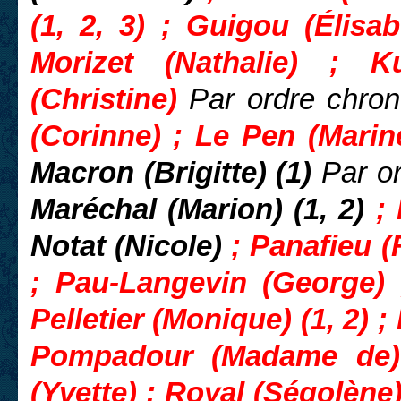
(1, 2, 3) ; Guigou (Élisa
Morizet (Nathalie)
; Ku
(Christine)
Par ordre chron
(Corinne) ; Le Pen (Marin
Macron (Brigitte) (1)
Par o
Maréchal (Marion) (1, 2)
;
Notat (Nicole)
; Panafieu (
;
Pau-Langevin (George)
;
Pelletier (Monique) (1, 2) ;
Pompadour (Madame de
(Yvette) ; Royal (Ségolène