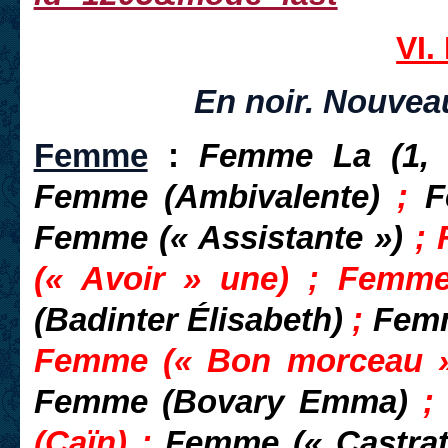
VI
En noir. Nouveau
Femme
:
Femme La (1, 
Femme (Ambivalente)
;
F
Femme (« Assistante »)
;
(« Avoir » une) ; Femm
(Badinter Élisabeth)
;
Femm
Femme (« Bon morceau 
Femme (Bovary Emma)
(Caïn) ;
Femme (« Castrat