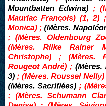
Mountbatten Edwina)
; (
Mauriac François) (1, 2) 
Monica) ;
(Mères
.
Napoléo
; (Mères
.
Oldenbourg Zo
(Mères
. Rilke Rainer M
Christophe) ;
(Mères
. 
Rougeot André) ;
(Mères
.
3)
;
(Mères
.
Roussel Nelly)
(Mères
.
Sacrifiées)
; (Mère
; (Mères
. Schumann Cla
Denise)
;
(Mères
. Sévig