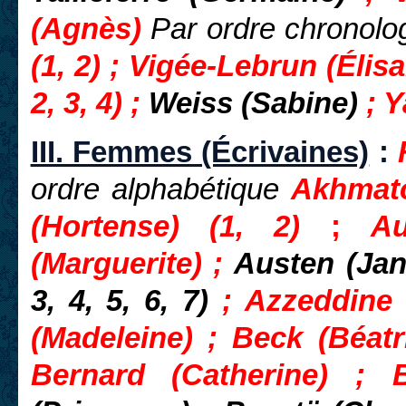
(Agnès)
Par ordre chronolo
(1, 2) ; Vigée-Lebrun (Élis
2, 3, 4) ;
Weiss (Sabine)
; 
III. Femmes (Écrivaines)
:
ordre alphabétique
Akhmato
(Hortense)
(1, 2)
;
Au
(Marguerite) ;
Austen (Ja
3, 4, 5, 6, 7)
; Azzeddine 
(Madeleine) ; Beck (Béatri
Bernard (Catherine)
; Be