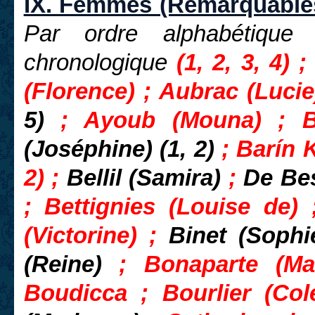
IX. Femmes (Remarquable
Par ordre alphabétique
chronologique
(1, 2, 3, 4) 
(Florence) ; Aubrac (Lucie
5)
; Ayoub (Mouna) ; Ba
(Joséphine) (1, 2)
;
Barín 
2) ;
Bellil (Samira)
;
De Be
; Bettignies (Louise de)
(Victorine)
;
Binet (Soph
(Reine)
; Bonaparte (M
Boudicca ; Bourlier (Col