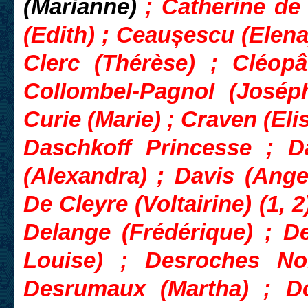
(Marianne)
; Catherine d
(Edith) ; Ceaușescu (Elena
Clerc (Thérèse) ; Cléop
Collombel-Pagnol (Josép
Curie (Marie) ; Craven (Elis
Daschkoff Princesse
;
D
(Alexandra) ; Davis (Ange
De Cleyre (Voltairine)
(1, 2
Delange (Frédérique) ; D
Louise) ; Desroches Nob
Desrumaux (Martha) ;
D