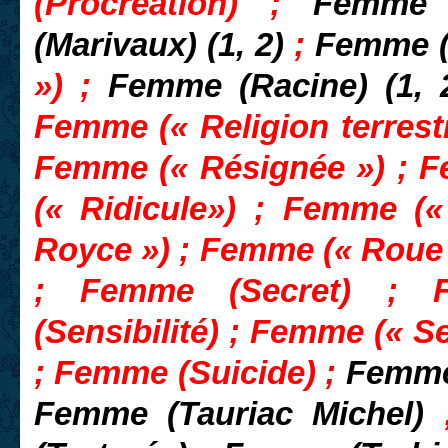
(Procréation) ;
Femme 
(Marivaux) (1, 2)
;
Femme (
») ;
Femme (Racine) (1,
Femme («
Religion terrest
Femme (« Résignée ») ; 
(« Ridicule») ; Femme (
Royce ») ; Femme (« Roue »
; Femme (Secret) ; 
(Sensibilité) ; Femme (« S
; Femme (Suicide) ;
Femme
Femme (Tauriac Michel)