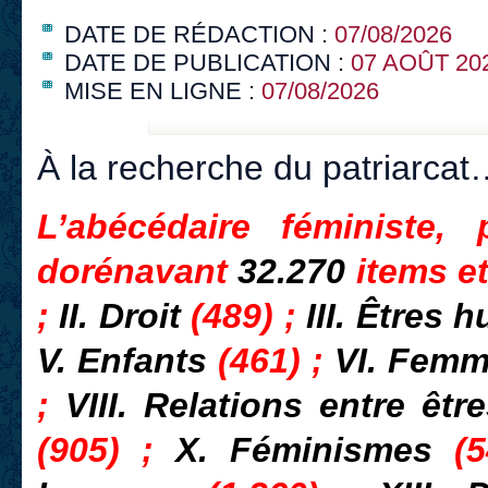
DATE DE RÉDACTION :
07/08/2026
DATE DE PUBLICATION :
07 AOÛT 20
MISE EN LIGNE :
07/08/2026
À la recherche du patriarcat
L’abécédaire féministe,
dorénavant
32.270
items e
;
II. Droit
(489) ;
III. Êtres
V. Enfants
(461) ;
VI. Fem
;
VIII. Relations entre ê
(905) ;
X. Féminismes
(