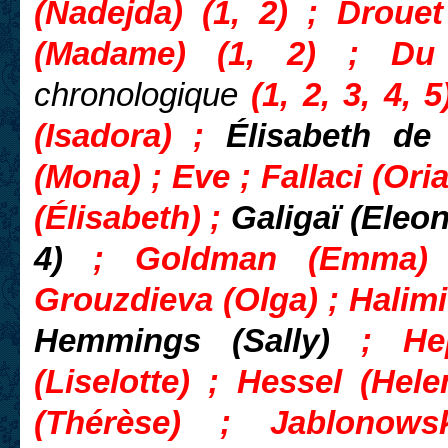
(Nadejda) (1, 2) ; Drouet
(Madame) (1, 2) ;
Du
chronologique
(1, 2, 3, 4, 
(Isadora) ;
Élisabeth de
(Mona) ; Eve ; Fallaci (Oria
(Élisabeth) ;
Galigaï (Eleo
4)
; Goldman (Emma) ;
Grouzdieva (Olga) ; Halimi
Hemmings (Sally)
; He
(Liselotte) ; Hessel (Hele
(Thérèse)
;
Jablonow