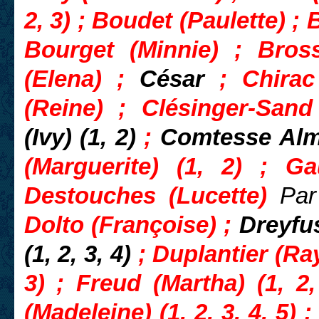
2, 3) ;
Boudet (Paulette
) ;
Bourget (Minnie) ; Bross
(Elena)
;
César
; Chirac 
(Reine
) ; Clésinger-San
(Ivy) (1, 2)
;
Comtesse Al
(Marguerite) (1, 2) ;
Gau
Destouches (Lucette)
Par
Dolto (Françoise) ;
Dreyfu
(1, 2, 3, 4)
; Duplantier (R
3) ;
Freud
(Martha) (1, 2
(Madeleine)
(1, 2, 3, 4, 5)
;