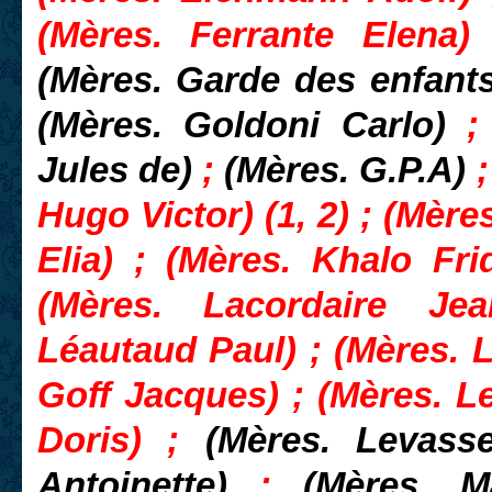
(Mères
.
Ferrante Elena)
(Mères
.
Garde des enfant
(Mères
.
Goldoni Carlo)
;
Jules de)
;
(Mères
.
G.P.A)
Hugo Victor) (1, 2) ;
(Mère
Elia) ;
(Mères
. Khalo Fri
(Mères
. Lacordaire Je
Léautaud Paul) ; (Mères
.
L
Goff Jacques) ; (Mères
.
Le
Doris) ;
(Mères
.
Levass
Antoinette)
;
(Mères
.
M