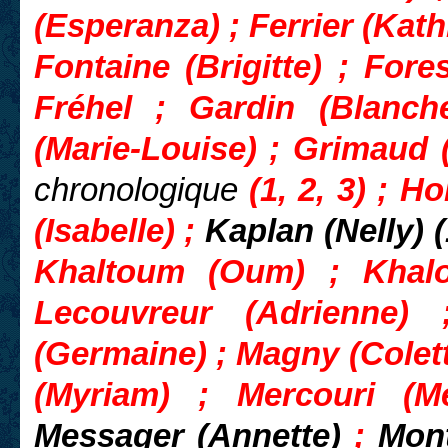
(Esperanza) ; Ferrier (Kathl
Fontaine (Brigitte) ; Fore
Fréhel ;
Gardin (Blanc
(Marie-Louise) ; Grimaud 
chronologique
(1, 2, 3) ; Ho
(Isabelle) ;
Kaplan (Nelly) (
Khaltoum (Oum) ;
Khalo
Lecouvreur (Adrienne
(Germaine) ; Magny (Colett
(Myriam) ; Mercouri (Me
Messager (Annette)
;
Mont