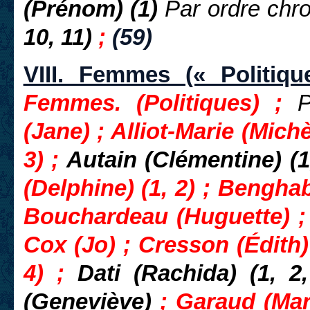
(Prénom) (1)
Par ordre chr
10, 11)
;
(59)
VIII. Femmes (« Politiqu
Femmes. (Politiques) ;
P
(Jane)
; Alliot-Marie (Michèl
3) ;
Autain (Clémentine) (1
(Delphine) (1, 2) ;
Benghabr
Bouchardeau (Huguette) ; C
Cox (Jo) ; Cresson (Édith
4) ;
Dati (Rachida) (1, 2
(Geneviève)
; Garaud (Mar