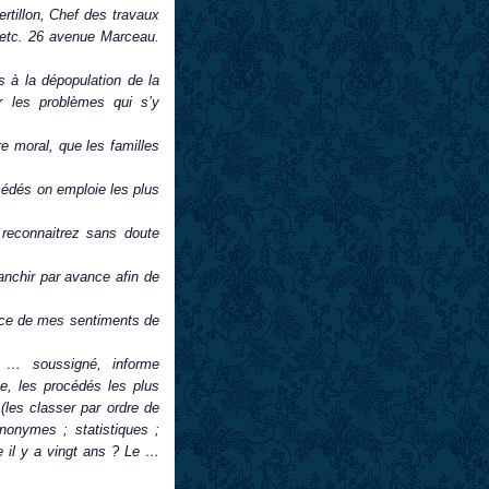
rtillon, Chef des travaux
, etc. 26 avenue Marceau.
s à la dépopulation de la
r les problèmes qui s’y
re moral, que les familles
océdés on emploie les plus
reconnaitrez sans doute
ranchir par avance afin de
ance de mes sentiments de
… soussigné, informe
ce, les procédés les plus
(les classer par ordre de
anonymes ; statistiques ;
 il y a vingt ans ? Le …