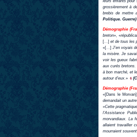
leurs enfants pour 
grossièrement à de
brebis de mettre a
Politique. Guerre)
Démographie (Fra
breton
», «
républica
[…]
et de tous les 
«[…]
J’en voyais d
la misère. Je sava
voir les gueux fab
aux curés bretons. E
à bon marché, et l
autour d’eux.
»
(C
6
Démographie (Fran
«[Dans le Morvan]
demandait un autr
«Cette pragmatique 
l’Assistance Pub
morvandiaux. La fe
allaient travailler
mourraient souvent