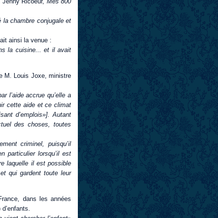
de Jenny Ricoeur,
Mes 800
é la chambre conjugale et
ait ainsi la venue :
a cuisine... et il avait
 M. Louis Joxe, ministre
ar l’aide accrue qu’elle a
nir cette aide et ce climat
sant d’emplois»].
Autant
ctuel des choses, toutes
ment criminel, puisqu’il
particulier lorsqu’il est
e laquelle il est possible
t qui gardent toute leur
France, dans les années
) d’enfants.