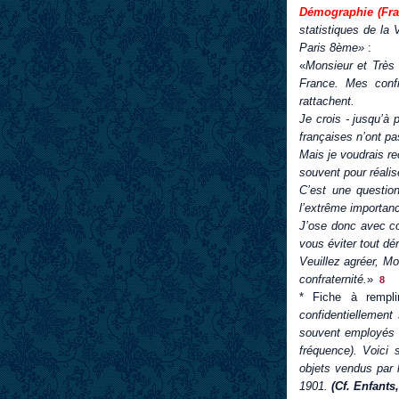
Démographie (Fra
statistiques de la
Paris 8ème»
:
«
Monsieur et Très 
France. Mes confr
rattachent.
Je crois - jusqu’à 
françaises n’ont pa
Mais je voudrais re
souvent pour réalise
C’est une questio
l’extrême importan
J’ose donc avec con
vous éviter tout dé
Veuillez agréer, M
confraternité.
»
8
* Fiche à rempli
confidentiellement
souvent employés p
fréquence). Voici 
objets vendus par 
1901.
(Cf. Enfants