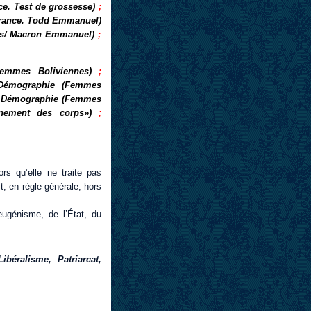
e. Test de grossesse)
;
rance. Todd Emmanuel)
es/ Macron Emmanuel)
;
emmes Boliviennes)
;
Démographie (Femmes
;
Démographie (Femmes
nement des corps»)
;
rs qu’elle ne traite pas
t, en règle générale, hors
eugénisme, de l’État, du
Libéralisme, Patriarcat,