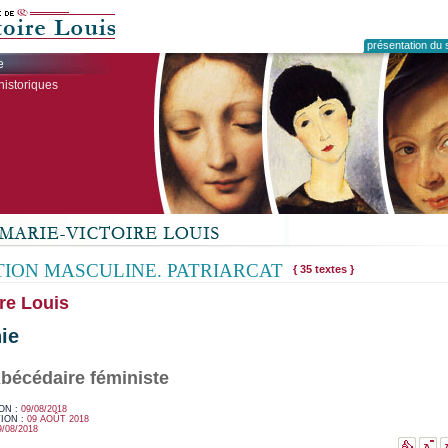
présentation du s
e
historiques
ION MASCULINE. PATRIARCAT
{ 35 textes }
re Louis
ie
'Abécédaire féministe
ON :
09/08/2018
ION :
09 AOÛT 2018
9/08/2018