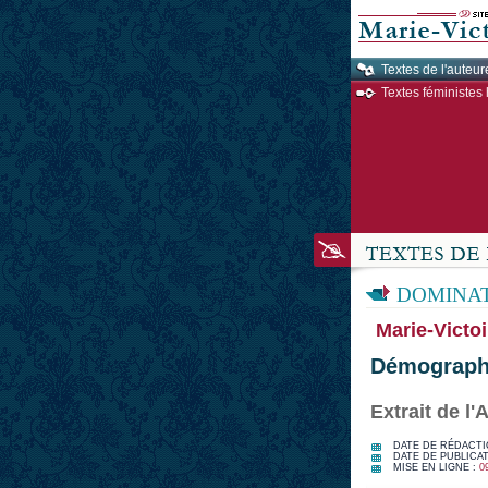
Textes de l'auteur
Textes féministes 
DOMINAT
Marie-Victoi
Démograph
Extrait de l
DATE DE RÉDACTI
DATE DE PUBLICAT
MISE EN LIGNE :
0