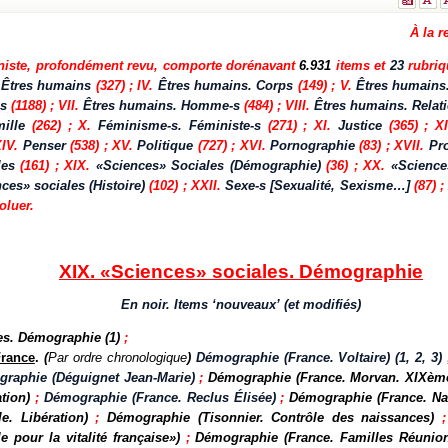
À la 
iniste, profondément revu, comporte dorénavant
6.931
items et
23
rubriq
.
Êtres humains
(327) ; IV.
Êtres humains. Corps
(149) ; V.
Êtres humains
s
(1188) ; VII.
Êtres humains. Homme-s
(484) ; VIII.
Êtres humains. Relati
ille
(262) ; X.
Féminisme-s. Féministe-s
(271) ; XI.
Justice
(365) ; X
XIV.
Penser
(538) ; XV.
Politique
(727) ; XVI.
Pornographie
(83) ; XVII.
Pr
les
(161) ; XIX.
«Sciences» Sociales (Démographie)
(36)
;
XX.
«Science
ces» sociales (Histoire)
(102) ; XXII.
Sexe-s [Sexualité, Sexisme…]
(87) ;
oluer.
XIX. «Sciences» sociales. Démographie
En noir. Items ‘nouveaux’ (et modifiés)
les. Démographie
(1)
;
France
.
(
Par ordre chronologique
)
Démographie (France. Voltaire) (1, 2, 3)
raphie (Déguignet Jean-Marie)
;
Démographie (France. Morvan. XIXème
tion)
;
Démographie (France. Reclus Élisée)
;
Démographie (France. Na
e. Libération)
;
Démographie (Tisonnier. Contrôle des naissances)
e pour la vitalité française»)
;
Démographie (France. Familles Réunion