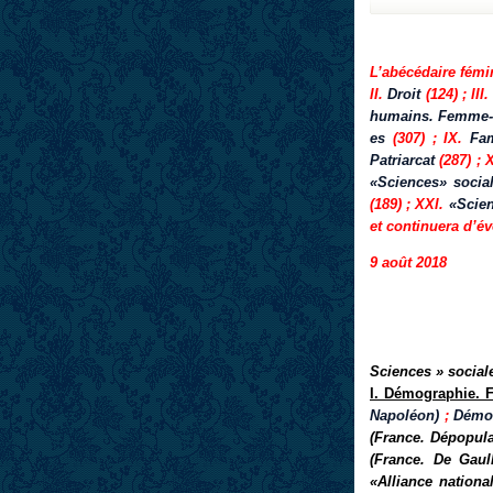
L’abécédaire fém
II.
Droit
(124) ; III
humains. Femme-
es
(307) ; IX.
Fam
Patriarcat
(287) ; 
«Sciences» socia
(189) ; XXI.
«Scien
et continuera d’év
9 août 2018
Sciences » socia
I. Démographie. 
Napoléon)
;
Démog
(France. Dépopula
(France. De Gaull
«Alliance national