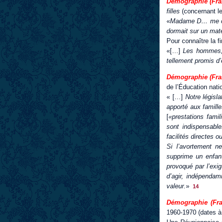
Démographie (Fran
filles
(concernant l
«
Madame D… me conf
dormait sur un mate
Pour connaître la fi
«[…]
Les hommes, v
tellement promis d
Démographie (Franc
de l’Éducation nati
« […]
Notre législa
apporté aux famille
[
«prestations fami
sont indispensable
facilités directes 
Si l’avortement ne
supprime un enfant
provoqué par l’exig
d’agir, indépendam
valeur.
»
14
Démographie (Fra
1960-1970 (dates à 