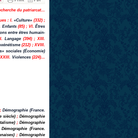
recherche du patriarcat…
ues : I.
«Culture»
(332) ;
. Enfants
(85) ; VI.
Êtres
ons entre êtres humain-
II.
Langage
(394) ; XIII.
oxénétisme
(212) ; XVIII.
s» sociales (Économie)
 XXIII.
Violences
(224)…
;
Démographie (France.
 siècle)
;
Démographie
talisme)
;
Démographie
;
Démographie (France.
naises)
;
Démographie