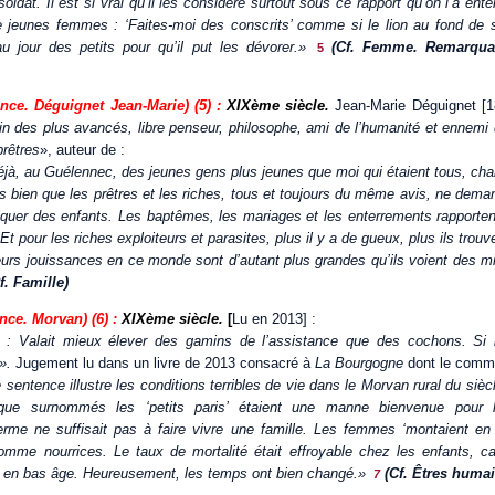
soldat. Il est si vrai qu’il les considère surtout sous ce rapport qu’on l’a ent
 jeunes femmes : ‘Faites-moi des conscrits’ comme si le lion au fond de 
u jour des petits pour qu’il put les dévorer.»
(Cf. Femme. Remarqua
5
nce. Déguignet Jean-Marie) (5) :
XIXème siècle.
Jean-Marie Déguignet [1
in des plus avancés, libre penseur, philosophe, ami de l’humanité et ennemi 
prêtres
», auteur de :
éjà, au Guélennec, des jeunes gens plus jeunes que moi qui étaient tous, cha
is bien que les prêtres et les riches, tous et toujours du même avis, ne dem
riquer des enfants. Les baptêmes, les mariages et les enterrements rapporten
t pour les riches exploiteurs et parasites, plus il y a de gueux, plus ils trouv
eurs jouissances en ce monde sont d’autant plus grandes qu’ils voient des m
f. Famille)
ce. Morvan) (6) :
XIXème siècle.
[
Lu en 2013] :
: Valait mieux élever des gamins de l’assistance que des cochons. Si 
e».
Jugement lu dans un livre de 2013 consacré à
La Bourgogne
dont le commen
sentence illustre les conditions terribles de vie dans le Morvan rural du sièc
lique surnommés les ‘petits paris’ étaient une manne bienvenue pour 
rme ne suffisait pas à faire vivre une famille. Les femmes ‘montaient en n
 comme nourrices. Le taux de mortalité était effroyable chez les enfants, ca
 en bas âge. Heureusement, les temps ont bien changé.»
(Cf. Êtres humai
7