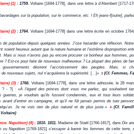
aire) (1) :
1759.
Voltaire [1694-1778], dans une lettre à d’Alembert [1717-17
avardages sur la population, sur le commerce, etc. ! Eh jeans-f[outre], parle
aire) (2) :
1764.
Voltaire [1694-1778] dans une lettre écrite en octobre 176
:
 de population depuis quelques années. J’ose hasarder une réflexion. Notre 
 soient heureux autant que la nature humaine et l’extrême disproportion entr
nt. Mais si nous n’avons pas pu encore procurer ce bonheur aux hommes, pou
e ? Est-ce pour faire de nouveaux malheureux ? La plupart des pères de famil
s gouvernements désirent l’accroissement des peuples. Mais, si c
 de nouveaux sujets, nul n’acquièrera la supériorité
. […]»
(Cf. Femmes, Fam
3
aire) (3) :
1766.
Voltaire [1694-1778], dans une lettre adressée, le 28 ma
 ? - ?] : «
À l’égard des princes dont vous me parlez, qui souhaitent tant
rs guerres, je voudrais qu’ils fussent condamnés, eux et tous leurs soldat
les avant d’entrer en campagne, et qu’il ne fût jamais permis de tuer perso
lqu’un. Je ne vois rien de plus naturel et de plus juste
.»
(Cf. Famil
4
 Voltaire)
ce. Napoléon) (4) :
1810. 1811.
Madame de Staël [1766-1817], dans
Dix an
-on vu Napoléon
[1769-1821]
s’essayer à bannir les femmes de cette terre, s