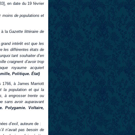
83], en date du 19 février
z moins de populations et
4 à la
Gazette littéraire de
grand intérêt est que les
e les différentes états de
rquoi tant souhaiter d’en
le craignent d’avoir trop
haque royaume acquiert
ille, Politique. État)
rs 1766, à James Marriott
 la population et qui la
s, à engrosser trente ou
nne sans avoir auparavant
le. Polygamie. Voltaire,
nées d’exil
, auteure de :
’il n’avait pas besoin de