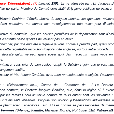
nce. Dépopulation) :
(7)
(janvier)
1901
. Lettre adressée par :
Dr Jacques Be
 Ville de paris. Membre du Comité consultatif d’Hygiène publique de France
Honoré Confrère, J’étudie depuis de longues années, les questions relative
ères pourraient me donner des renseignements très utiles pour élucide
preuve du contraire - que les causes premières de la dépopulation sont d’ord
s d’enfants parce qu’elles ne veulent pas en avoir.
chercher, par une enquête à laquelle je vous convie à prendre part, quels pr
r cette regrettable résolution (capote, dite anglaise, ou tout autre procédé.
n délicate qu’on ne peut guère poser qu’à des médecins : mais vous en 
ce.
fiance, vous prier de bien vouloir remplir le Bulletin ci-joint que je vais aff
rangement inutile.
onsieur et très honoré Confrère, avec mes remerciements anticipés, l’assur
r : «
Département de…, Canton de…, Commune de… / Le Docteur 
 son confrère, le Docteur Jacques Bertillon, que, dans la région où il exer
ar les familles pour limiter le nombre de leurs enfant sont les suivantes : 
sur quels faits observés s’appuie son opinion (Observations individuelles 
le pharmacien ; anecdotes ; etc. ) / Les choses se passaient-elles de même
, Femmes (Silence), Famille, Mariage, Morale, Politique. État, Patriarcat)