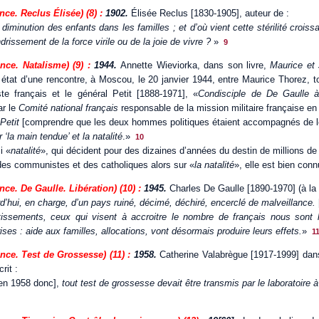
ce. Reclus Élisée) (8) :
1902.
Élisée Reclus [1830-1905], auteur de :
 diminution des enfants dans les familles ; et d’où vient cette stérilité croiss
rissement de la force virile ou de la joie de vivre ?
»
9
nce. Natalisme) (9) :
1944.
Annette Wieviorka, dans son livre,
Maurice et 
t état d’une rencontre, à Moscou, le 20 janvier 1944, entre Maurice Thorez, t
e français et le général Petit [1888-1971], «
Condisciple de De Gaulle 
r le
Comité national français
responsable de la mission militaire française en
Petit
[comprendre que les deux hommes politiques étaient accompagnés de 
r ‘la main tendue’ et la natalité
.»
10
i «
natalité
», qui décident pour des dizaines d’années du destin de millions d
 des communistes et des catholiques alors sur «
la natalité
», elle est bien conn
e. De Gaulle. Libération) (10) :
1945.
Charles De Gaulle [1890-1970] (à la L
d’hui, en charge, d’un pays ruiné, décimé, déchiré, encerclé de malveillance.
tissements, ceux qui visent à accroitre le nombre de français nous sont 
ises : aide aux familles, allocations, vont désormais produire leurs effets.
»
1
ce. Test de Grossesse) (11) :
1958.
Catherine Valabrègue [1917-1999] dans
rit :
en 1958 donc],
tout test de grossesse devait être transmis par le laboratoire à