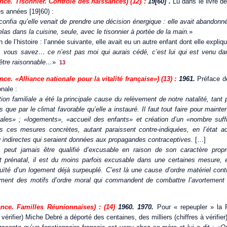
ce. Tisonnier. Contrôle des naissances) (12) :
19[60] .
Lu dans le livre 
es années [19]60) :
ia qu’elle venait de prendre une décision énergique : elle avait abandonn
las dans la cuisine, seule, avec le tisonnier à portée de la main.
»
n de l’histoire : l’année suivante, elle avait eu un autre enfant dont elle expliqu
ous savez… ce n’est pas moi qui aurais cédé, c’est lui qui est venu dans l
’être raisonnable…
»
13
e. «Alliance nationale pour la vitalité française») (13) :
1961.
Préface de
onale :
tion familiale a été la principale cause du relèvement de notre natalité, tant p
s que par le climat favorable qu’elle a instauré. Il faut tout faire pour mainte
liales» ; «logements», «accueil des enfants» et création d’un «nombre suffi
s ces mesures concrètes, autant paraissent contre-indiquées, en l’état a
ou indirectes qui seraient données aux propagandes contraceptives.
[…]
 peut jamais être qualifié d’excusable en raison de son caractère propre
 prénatal, il est du moins parfois excusable dans une certaines mesure, en 
uïté d’un logement déjà surpeuplé. C’est là une cause d’ordre matériel contr
ment des motifs d’ordre moral qui commandent de combattre l’avortement e
nce. Familles Réunionnaises) :
(14)
1960. 1970.
Pour « repeupler » la 
vérifier) Miche Debré a déporté des centaines, des milliers (chiffres à vérifier