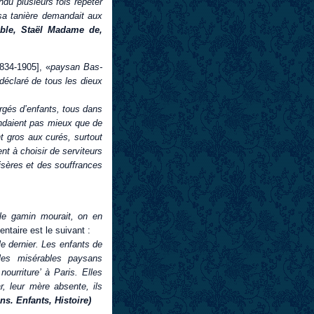
endu plusieurs fois répéter
sa tanière demandait aux
ble, Staël Madame de,
834-1905], «
paysan Bas-
déclaré de tous les dieux
rgés d’enfants, tous dans
andaient pas mieux que de
t gros aux curés, surtout
ent à choisir de serviteurs
isères et des souffrances
le gamin mourait, on en
taire est le suivant :
le dernier. Les enfants de
les misérables paysans
ourriture’ à Paris. Elles
r, leur mère absente, ils
ns. Enfants, Histoire)