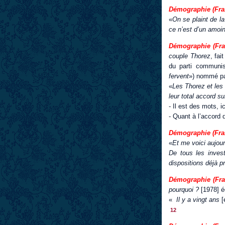
Démographie (Fran
«
On se plaint de la
ce n’est d’un amoind
Démographie (Fra
couple Thorez
, fai
du parti communist
fervent
») nommé pa
«
Les Thorez et les 
leur total accord su
- Il est des mots, ic
- Quant à l’accord
Démographie (Franc
«
Et me voici aujour
De tous les inves
dispositions déjà pr
Démographie (Fran
pourquoi ?
[1978] éc
«
Il y a vingt ans
[
12