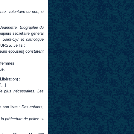
ante, volontaire ou non, si
Jeannette, Biographie du
oujours secrétaire général
à Saint-Cyr
et
catholique
 URSS. Je lis :
leurs épouses]
constatent
e femmes.
ue.
ibération) :
[…]
le plus nécessaires. Les
1
 son livre :
Des enfants,
 la préfecture de police
. »