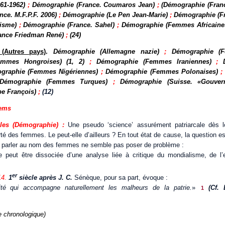
61-1962)
;
Démographie (France. Coumaros Jean)
;
(Démographie (Franc
ce. M.F.P.F. 2006)
;
Démographie (Le Pen Jean-Marie)
;
Démographie (F
lisme)
;
Démographie (France. Sahel)
;
Démographie (Femmes Africain
ance Friedman René)
;
(24)
 (Autres pays)
.
Démographie (Allemagne nazie)
;
Démographie (F
mmes Hongroises) (1, 2)
;
Démographie (Femmes Iraniennes)
;
graphie (Femmes Nigériennes)
;
Démographie (Femmes Polonaises)
Démographie (Femmes Turques)
;
Démographie (Suisse. «Gouver
e François)
;
(12)
tems
les (Démographie) :
Une pseudo ‘science’ assurément patriarcale dès lo
rté des femmes. Le peut-elle d’ailleurs ? En tout état de cause, la question es
e, parler au nom des femmes ne semble pas poser de problème :
 peut être dissociée d’une analyse liée à critique du mondialisme, de l’
er
14.
1
siècle après J. C.
Sénèque, pour sa part, évoque :
ilité qui accompagne naturellement les malheurs de la patrie.
»
(Cf. 
1
e chronologique)