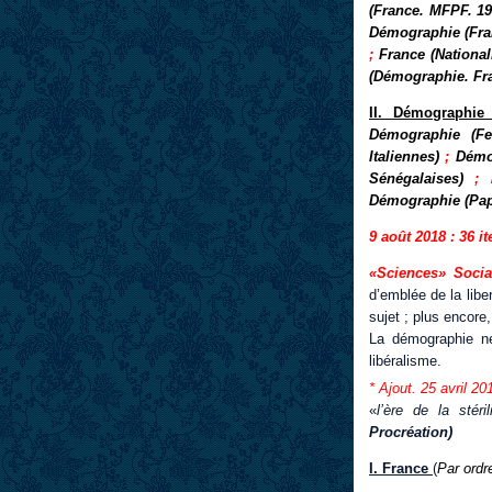
(France. MFPF. 19
Démographie (Fran
;
France (Nationa
(Démographie. Fr
II. Démographie
Démographie (Fe
Italiennes)
;
Démo
Sénégalaises)
;
Démographie (Pap
9 août 2018 : 36 i
«Sciences» Socia
d’emblée de la libe
sujet ; plus encor
La démographie ne
libéralisme.
* Ajout. 25 avril 20
«
l’ère de la stér
Procréation)
I. France
(
Par ordr