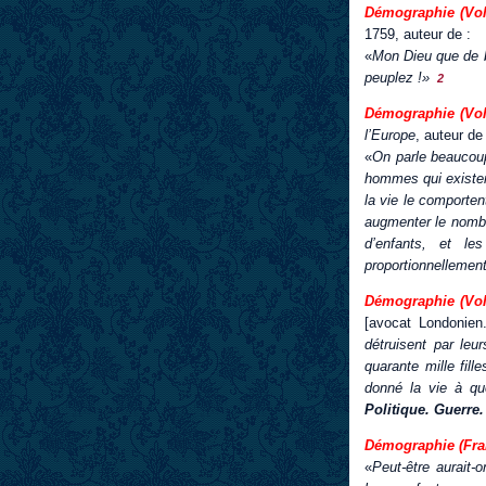
Démographie (Volt
1759, auteur de :
«
Mon Dieu que de b
peuplez !»
2
Démographie (Volt
l’Europe
, auteur de 
«
On parle beaucoup
hommes qui existent
la vie le comporte
augmenter le nombr
d’enfants, et le
proportionnellement
Démographie (Volt
[avocat Londonien.
détruisent par leu
quarante mille fil
donné la vie à que
Politique. Guerre.
Démographie (Fran
«
Peut-être aurait