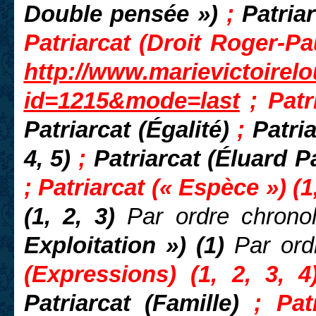
Double pensée »)
;
Patria
Patriarcat (Droit Roger-Pau
http://www.marievictoirel
id=1215&mode=last
; Patr
Patriarcat (Égalité)
;
Patria
4, 5)
;
Patriarcat (Éluard P
; Patriarcat (« Espèce ») (1,
(1, 2, 3)
Par ordre chrono
Exploitation ») (1)
Par ord
(Expressions) (1, 2, 3, 4
Patriarcat (Famille)
; Pat