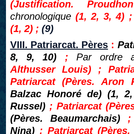
(Justification. Proudho
chronologique
(1, 2, 3, 4) 
(1, 2) ;
(9)
VIII. Patriarcat. Pères
:
Patr
8, 9, 10)
;
Par ordre 
Althusser Louis)
; Patria
Patriarcat (Pères. Aro
Balzac Honoré de) (1, 2
Russel)
; Patriarcat (Père
(Pères. Beaumarchais)
Nina)
; Patriarcat (Pères.