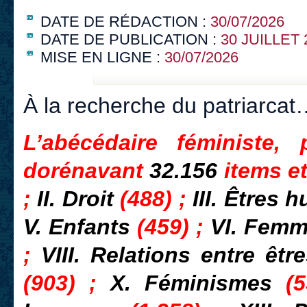
DATE DE RÉDACTION :
30/07/2026
DATE DE PUBLICATION :
30 JUILLET 
MISE EN LIGNE :
30/07/2026
À la recherche du patriarcat
L’abécédaire féministe,
dorénavant
32.156
items e
;
II. Droit
(488) ;
III. Êtres
V. Enfants
(459) ;
VI. Fem
;
VIII. Relations entre ê
(903) ;
X. Féminismes
(