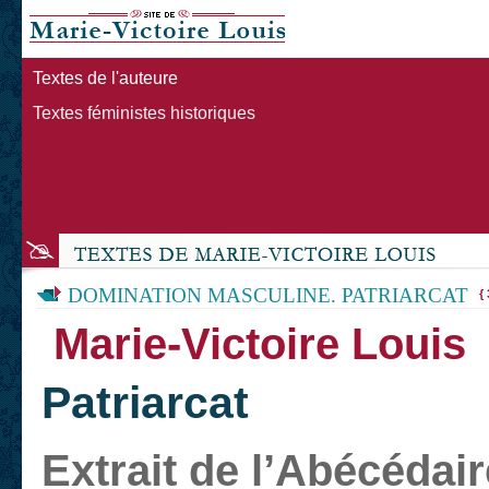
Textes de l'auteure
Textes féministes historiques
DOMINATION MASCULINE. PATRIARCAT
{ 
Marie-Victoire Louis
Patriarcat
Extrait de l’Abécédair