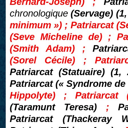
Bernard-Joseph) ;
Patr
chronologique
(Servage) (1, 
minimum ») ; Patriarcat (Se
(Seve Micheline de) ; Pat
(Smith Adam) ;
Patriar
(Sorel Cécile) ; Patria
Patriarcat (Statuaire) (1,
Patriarcat (« Syndrome de
Hippolyte) ; Patriarcat
(Taramunt Teresa)
;
P
Patriarcat (Thackeray