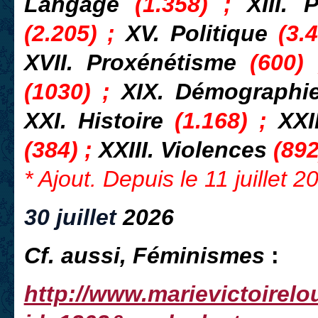
Langage
(1.358) ;
XIII. 
(2.205) ;
XV. Politique
(3.4
XVII. Proxénétisme
(600)
(1030) ;
XIX. Démograph
XXI. Histoire
(1.168) ;
XXI
(384) ;
XXIII. Violences
(892
* Ajout. Depuis le 11 juillet 
30 juillet
2026
Cf. aussi, Féminismes
:
http://www.marievictoirel